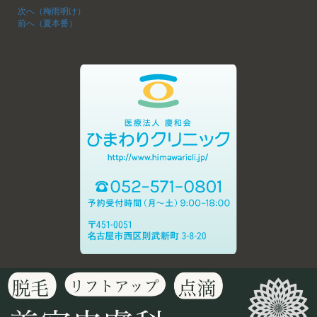
次へ（梅雨明け）
前へ（夏本番）