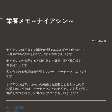
栄養メモ～ナイアシン～
2018-05-08
ナイアシンはビタミンB群の仲間でエネルギーを作ったり、
皮膚や粘膜の炎症を防いだりする役割があります。
ナイアシンが欠乏すると口内炎や皮膚炎、消化器症状を
引き起こします。
多く含まれる食品は魚介類やレバー、ピーナッツ、エリンギ
です。
ナイアシンはアルコールの分解にも必要なビタミンなので
お酒を飲むときは、ピーナッツなどのナイアシンを多く含む
食品をおつまみとして食べるといいかもしれませんね。
次へ（五月病）
前へ（雨）