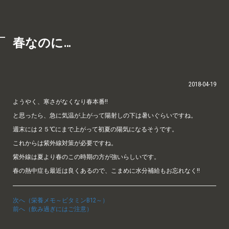
春なのに…
2018-04-19
ようやく、寒さがなくなり春本番!!
と思ったら、急に気温が上がって陽射しの下は暑いぐらいですね。
週末には２５℃にまで上がって初夏の陽気になるそうです。
これからは紫外線対策が必要ですね。
紫外線は夏より春のこの時期の方が強いらしいです。
春の熱中症も最近は良くあるので、こまめに水分補給もお忘れなく!!
次へ（栄養メモ～ビタミンB12～）
前へ（飲み過ぎにはご注意）