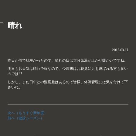
晴れ
2018-03-17
昨日が雨で肌寒かったので、晴れの日は大分気温が上がり暖かいですね。
明日もお天気は晴れ予報なので、今週末はお花見に足を運ばれる方も多い
のでは‼?
しかし、まだ日中との温度差はあるので皆様、体調管理には気を付けて下
さいね。
次へ（もうすぐ新年度）
前へ（健診シーズン）