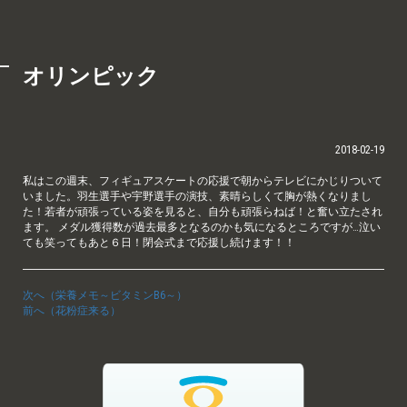
オリンピック
2018-02-19
私はこの週末、フィギュアスケートの応援で朝からテレビにかじりついて
いました。羽生選手や宇野選手の演技、素晴らしくて胸が熱くなりまし
た！若者が頑張っている姿を見ると、自分も頑張らねば！と奮い立たされ
ます。 メダル獲得数が過去最多となるのかも気になるところですが…泣い
ても笑ってもあと６日！閉会式まで応援し続けます！！
次へ（栄養メモ～ビタミンB6～）
前へ（花粉症来る）