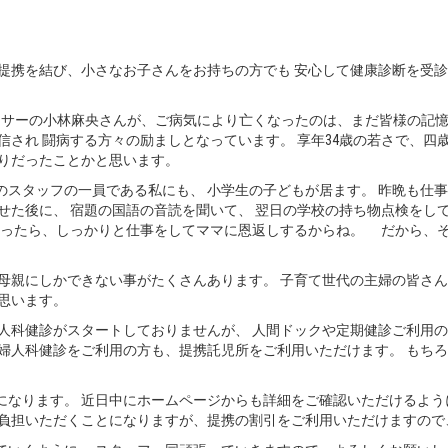
提携を結び、小さなお子さんをお持ちの方でも 安心して健康診断を受
ウンサーの小林麻央さんが、ご病気により亡くなったのは、まだ皆様の記
信され 闘病する方々の励ましとなっています。 享年34歳の若さで、四
残りだったことかと思います。
スタッフの一員である私にも、 小学生の子どもが居ます。 昨晩も仕
せた後に、 宿題の国語の音読を聞いて、 翌日の学校の持ち物点検をし
なったら、しっかりと仕事をしてママに恩返しするからね。 だから、
母親にしかできない事がたくさんあります。 子育て世代の主婦の皆さ
思います。
婦人科健診がスタートしておりませんが、 人間ドックや定期健診ご利用
婦人科健診をご利用の方も、提携託児所をご利用いただけます。 もち
なります。 近日中にホームページからも詳細をご確認いただけるよう
ご負担いただくことになりますが、提携の割引をご利用いただけますので