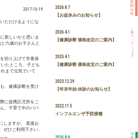
2026.8.7
2017-10-19
【お盆休みのお知らせ】
診いただけるようにな
2026.4.1
憶に新しいかと思いま
【健康診断 価格改定のご案内】
歳と六歳のお子さんと
2025.4.1
事を切り上げて学童保
【健康診断 価格改定のご案内】
ていたところ、子ども
それまで元気でいて
2023.12.29
んも、健康診断を受け
【年末年始 休診のお知らせ】
の際に提携託児所をご
2022.11.5
ろん、子育て中のパパ
インフルエンザ予防接種
にしますが、 直接お
、ぜひご利用下さい。
2026.8.8