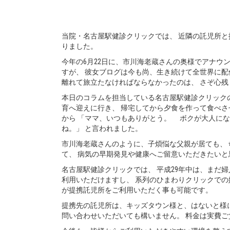
当院・名古屋駅健診クリックでは、 近隣の託児所と
りました。
今年の6月22日に、市川海老蔵さんの奥様でアナ
すが、 彼女ブログは今も尚、生き続けて全世界に配
離れて旅立たなければならなかったのは、 さぞ心
本日のコラムを担当している名古屋駅健診クリックの
育へ迎えに行き、 帰宅してから夕食を作って食べさ
から 「ママ、いつもありがとう。 ボクが大人に
ね。」 と言われました。
市川海老蔵さんのように、子煩悩な父親が居ても、 
て、 病気の早期発見や健康へご留意いただきたいと
名古屋駅健診クリックでは、 平成29年中は、まだ
利用いただけますし、 系列のひまわりクリックでの
が提携託児所をご利用いただく事も可能です。
提携先の託児所は、キッズタウン様と、はないと様に
問い合わせいただいても構いません。 料金は実費